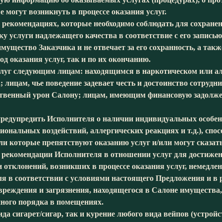
огут возникнуть в процессе оказания услуг.
рекомендациях, которые необходимо соблюдать для сохранени
у услуги надлежащего качества в соответствие с его запись
имущество Заказчика и не отвечает за его сохранность, а такж
д оказания услуг, так и по их окончанию.
услуг следующим лицам: находящимся в наркотическом или а
цам, чье поведение задевает честь и достоинство сотрудник
твенный урон Салону; лицам, имеющим финансовую задолжен
 предупредить Исполнителя о наличии индивидуальных особен
ональных воздействий, аллергических реакциях и т.д.), сп
и которые препятствуют оказанию услуг и/или могут сказать
е рекомендации Исполнителя в отношении услуг для достижен
отклонений, возникших в процессе оказания услуг, немедле
ля в соответствии с условиями настоящего Предложения и в р
вреждения и загрязнения, находящегося в Салоне имущества,
нного порядка в помещениях.
ида сигарет/сигар, так и курение любого вида вейпов (устро