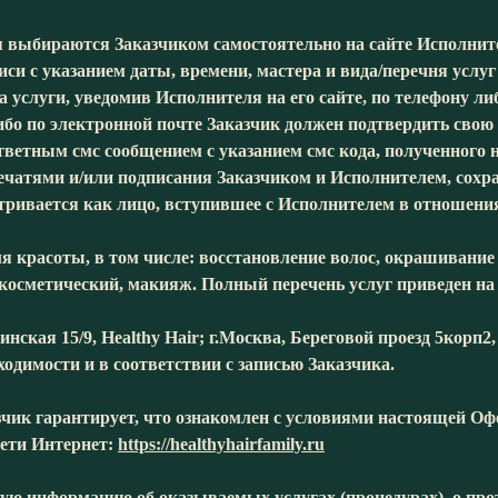
ия выбираются Заказчиком самостоятельно на сайте Исполните
и с указанием даты, времени, мастера и вида/перечня услуг (
а услуги, уведомив Исполнителя на его сайте, по телефону ли
ибо по электронной почте Заказчик должен подтвердить свою 
тветным смс сообщением с указанием смс кода, полученного н
печатями и/или подписания Заказчиком и Исполнителем, сохр
атривается как лицо, вступившее с Исполнителем в отношен
ля красоты, в том числе: восстановление волос, окрашивани
косметический, макияж. Полный перечень услуг приведен на 
инская 15/9, Healthy Hair; г.Москва, Береговой проезд 5корп2
ходимости и в соответствии с записью Заказчика.
азчик гарантирует, что ознакомлен с условиями настоящей 
сети Интернет:
https://healthyhairfamily.ru
рную информацию об оказываемых услугах (процедурах), о пр