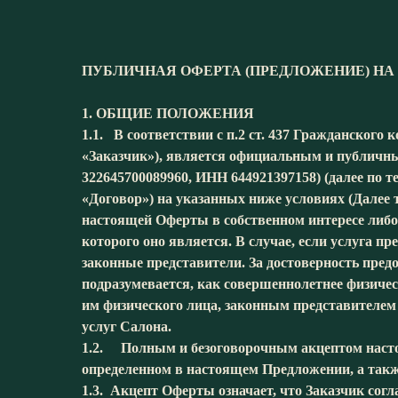
ПУБЛИЧНАЯ ОФЕРТА (ПРЕДЛОЖЕНИЕ) НА
1. ОБЩИЕ ПОЛОЖЕНИЯ
1.1. В соответствии с п.2 ст. 437 Гражданского
«Заказчик»), является официальным и публи
322645700089960, ИНН 644921397158) (далее по т
«Договор») на указанных ниже условиях (Далее 
настоящей Оферты в собственном интересе либо
которого оно является. В случае, если услуга п
законные представители. За достоверность пре
подразумевается, как совершеннолетнее физичес
им физического лица, законным представителем
услуг Салона.
1.2. Полным и безоговорочным акцептом насто
определенном в настоящем Предложении, а также
1.3. Акцепт Оферты означает, что Заказчик сог