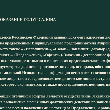
 ОКАЗАНИЕ УСЛУГ САЛОНА
 кодекса Российской Федерации данный документ адресован лю
чным предложением Индивидуального предпринимателя Мир
ексту также – «Исполнитель», «Салон»), заключить договор (д
также – «Предложение», «Оферта»). Заказчик - дееспособное
 выступающее от имени и в интересах представляемого им ф
редусмотрена для несовершеннолетних лиц, все права, обязанн
доставляемой Исполнителю информации несёт ответственност
кое лицо, так и совершеннолетнее физическое лицо, выступа
 которого оно является, а также несовершеннолетнее лицо,
ящей публичной оферты является осуществление Заказчико
 выполнение любых иных фактических действий по записи на 
ласен со всеми положениями настоящего Предложения, и рав